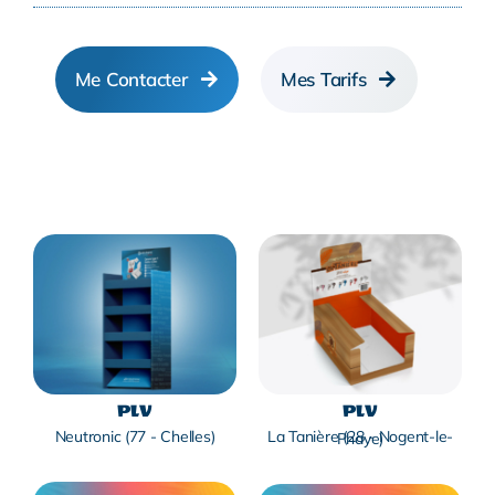
Me Contacter
Mes Tarifs
PLV
PLV
Neutronic (77 - Chelles)
La Tanière (28 - Nogent-le-Phaye)