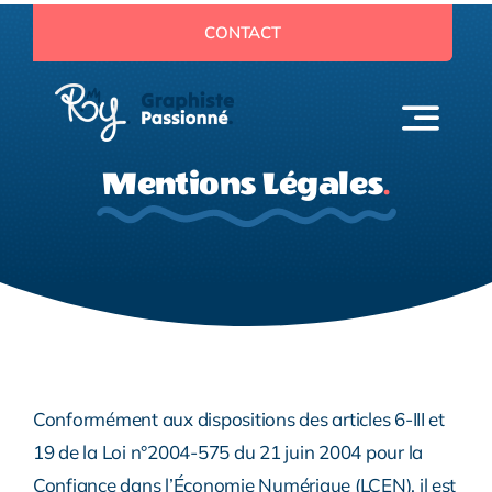
Passer
CONTACT
au
contenu
Mentions Légales
.
Conformément aux dispositions des articles 6-III et
19 de la Loi n°2004-575 du 21 juin 2004 pour la
Confiance dans l’Économie Numérique (LCEN), il est