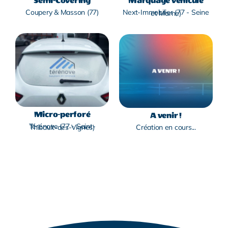
Semi-Covering
Marquage véhicule
Coupery & Masson (77)
Next-Immobilier (77 - Seine et Marne)
Micro-perforé
A venir !
Térénove (77 - Saint-Thibault-des-Vignes)
Création en cours...